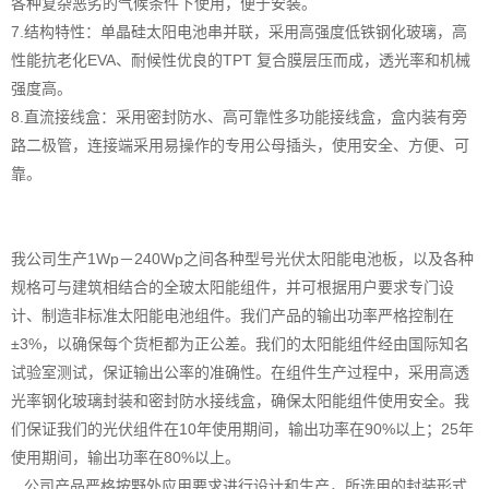
各种复杂恶劣的气候条件下使用，便于安装。
7.结构特性：单晶硅太阳电池串并联，采用高强度低铁钢化玻璃，高
性能抗老化EVA、耐候性优良的TPT 复合膜层压而成，透光率和机械
强度高。
8.直流接线盒：采用密封防水、高可靠性多功能接线盒，盒内装有旁
路二极管，连接端采用易操作的专用公母插头，使用安全、方便、可
靠。
我公司生产
1Wp－240Wp之间各种型号光伏太阳能电池板，以及各种
规格可与建筑相结合的全玻太阳能组件，并可根据用户要求专门设
计、制造非标准太阳能电池组件。我们产品的输出功率严格控制在
±3%，以确保每个货柜都为正公差。我们的太阳能组件经由国际知名
试验室测试，保证输出公率的准确性。在组件生产过程中，采用高透
光率钢化玻璃封装和密封防水接线盒，确保太阳能组件使用安全。我
们保证我们的光伏组件在10年使用期间，输出功率在90%以上；25年
使用期间，输出功率在80%以上。
公司产品严格按野外应用要求进行设计和生产，所选用的封装形式