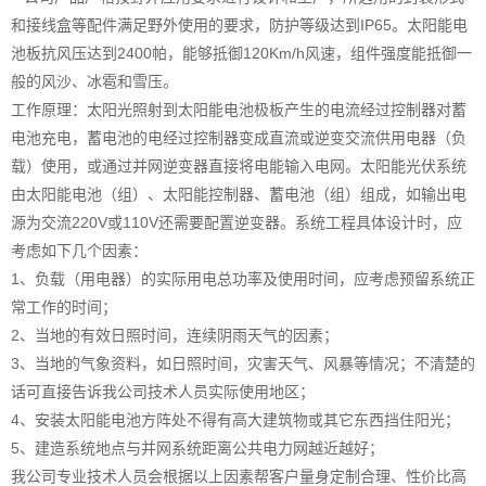
和接线盒等配件满足野外使用的要求，防护等级达到IP65。太阳能电
池板抗风压达到2400帕，能够抵御120Km/h风速，组件强度能抵御一
般的风沙、冰雹和雪压。
工作原理：太阳光照射到太阳能电池极板产生的电流经过控制器对蓄
电池充电，蓄电池的电经过控制器变成直流或逆变交流供用电器（负
载）使用，或通过并网逆变器直接将电能输入电网。太阳能光伏系统
由太阳能电池（组）、太阳能控制器、蓄电池（组）组成，如输出电
源为交流
220V或110V还需要配置逆变器。系统工程具体设计时，应
考虑如下几个因素：
1、负载（用电器）的实际用电总功率及使用时间，应考虑预留系统正
常工作的时间；
2、当地的有效日照时间，连续阴雨天气的因素；
3、当地的气象资料，如日照时间，灾害天气、风暴等情况；不清楚的
话可直接告诉我公司技术人员实际使用地区；
4、安装太阳能电池方阵处不得有高大建筑物或其它东西挡住阳光；
5、建造系统地点与并网系统距离公共电力网越近越好；
我公司专业技术人员会根据以上因素帮客户量身定制合理、性价比高