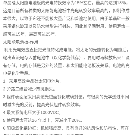
单晶硅太阳能电池板的光电转换效率为
15%左右，最高的达到18％，
这是目前所有种类的太阳能电池板中光电转换效率最高的，但制作成
本很大，以致于它还不能被大量广泛和普遍地使用。由于单晶硅一般
采用钢化玻璃以及防水树脂进行封装，因此其坚固耐用，使用寿命一
般可达15年，最高可达25年。
太阳能电池板
-作用
利用光电效应直接把光能转化成电能，将太阳的光能转化为电能后，
输出直流电存入蓄电池中（以化学能储存），要用时再释放出来！没
有存储，电的存储是另外的装置，和太阳能电池板没关系。电池的充
电是化学手段。
1. 采用高效单晶硅太阳电池片。
2.旁路二级管减少热斑损失。
3.组件表面层采用高透光绒面钢化玻璃封装，有很高的光学透过率同
时减少光的反射，提高光伏组件转换效率。
4.最大系统电压大于1000VDC。
5.使用寿命可达26 年以上，衰减小于20%。
6.阳极氧化铝边框：机械强度高，具有良好的抗风性和防雹性，可在